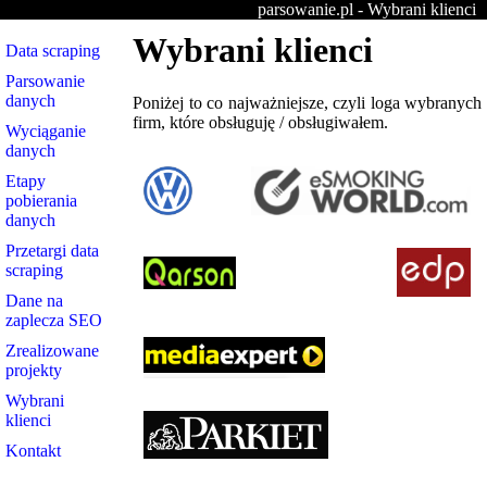
parsowanie.pl - Wybrani klienci
Wybrani klienci
Data scraping
Parsowanie
danych
Poniżej to co najważniejsze, czyli loga wybranych
firm, które obsługuję / obsługiwałem.
Wyciąganie
danych
Etapy
pobierania
danych
Przetargi data
scraping
Dane na
zaplecza SEO
Zrealizowane
projekty
Wybrani
klienci
Kontakt