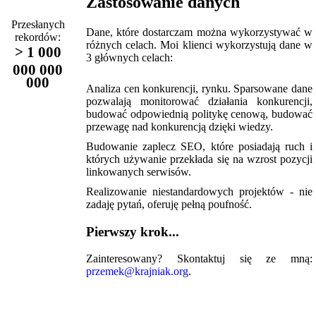
Zastosowanie danych
Przesłanych
Dane, które dostarczam można wykorzystywać w
rekordów:
różnych celach. Moi klienci wykorzystują dane w
> 1 000
3 głównych celach:
000 000
000
Analiza cen konkurencji, rynku. Sparsowane dane
pozwalają monitorować działania konkurencji,
budować odpowiednią politykę cenową, budować
przewagę nad konkurencją dzięki wiedzy.
Budowanie zaplecz SEO, które posiadają ruch i
których używanie przekłada się na wzrost pozycji
linkowanych serwisów.
Realizowanie niestandardowych projektów - nie
zadaję pytań, oferuję pełną poufność.
Pierwszy krok...
Zainteresowany? Skontaktuj się ze mną:
przemek@krajniak.org
.