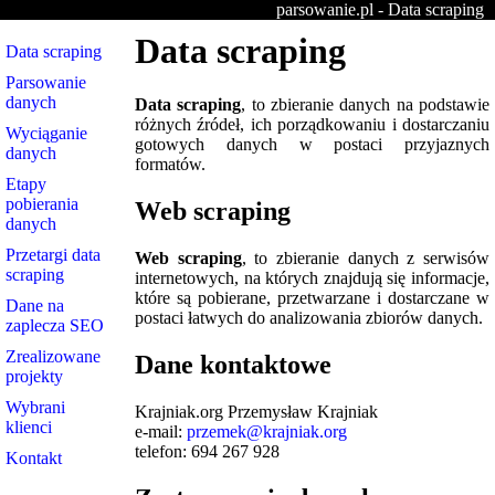
parsowanie.pl - Data scraping
Data scraping
Data scraping
Parsowanie
danych
Data scraping
, to zbieranie danych na podstawie
różnych źródeł, ich porządkowaniu i dostarczaniu
Wyciąganie
gotowych danych w postaci przyjaznych
danych
formatów.
Etapy
pobierania
Web scraping
danych
Przetargi data
Web scraping
, to zbieranie danych z serwisów
scraping
internetowych, na których znajdują się informacje,
które są pobierane, przetwarzane i dostarczane w
Dane na
postaci łatwych do analizowania zbiorów danych.
zaplecza SEO
Zrealizowane
Dane kontaktowe
projekty
Wybrani
Krajniak.org Przemysław Krajniak
klienci
e-mail:
przemek@krajniak.org
telefon: 694 267 928
Kontakt